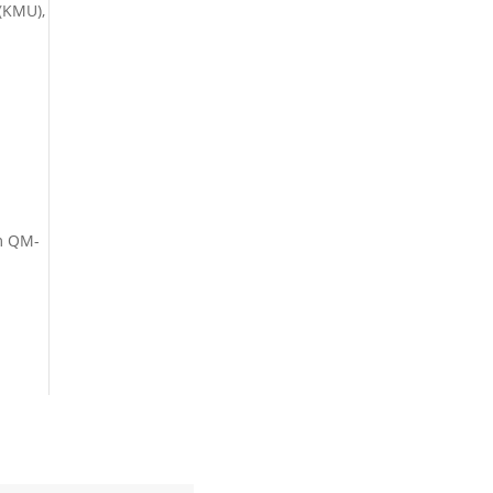
(KMU),
um QM-