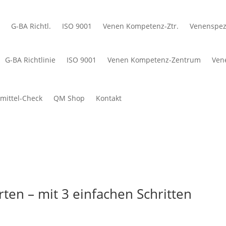
G-BA Richtl.
ISO 9001
Venen Kompetenz-Ztr.
Venenspezi
G-BA Richtlinie
ISO 9001
Venen Kompetenz-Zentrum
Ven
mittel-Check
QM Shop
Kontakt
ten – mit 3 einfachen Schritten