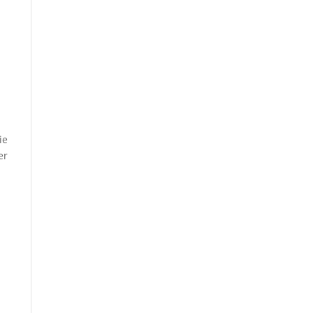
ie
er