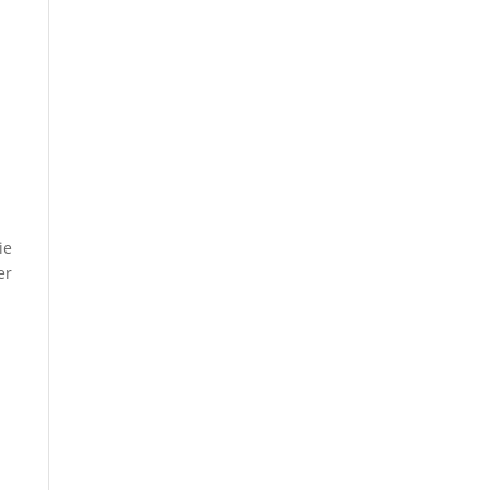
ie
er