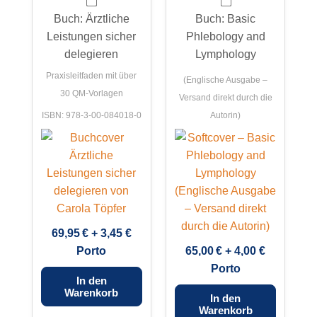
Buch: Ärztliche
Buch: Basic
Leistungen sicher
Phlebology and
delegieren
Lymphology
Praxisleitfaden mit über
(Englische Ausgabe –
30 QM-Vorlagen
Versand direkt durch die
ISBN: 978-3-00-084018-0
Autorin)
69,95 € + 3,45 €
Porto
65,00 € + 4,00 €
Porto
In den
Warenkorb
In den
Warenkorb