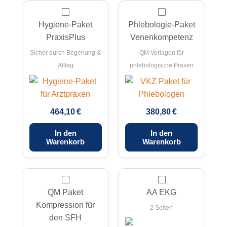
Hygiene-Paket
Phlebologie-Paket
PraxisPlus
Venenkompetenz
Sicher durch Begehung &
QM Vorlagen für
Alltag
phlebologische Praxen
464,10 €
380,80 €
In den
In den
Warenkorb
Warenkorb
QM Paket
AA EKG
Kompression für
2 Seiten
den SFH